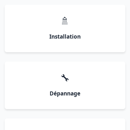
🚿
Installation
🔧
Dépannage