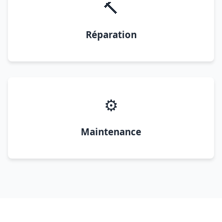
🔨
Réparation
⚙️
Maintenance