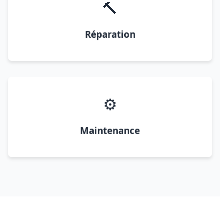
🔨
Réparation
⚙️
Maintenance