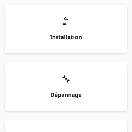
🚿
Installation
🔧
Dépannage