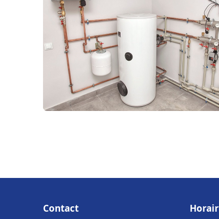
Contact
Horair