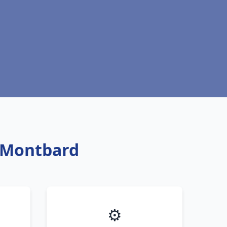
t Montbard
⚙️