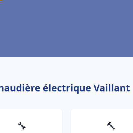
chaudière électrique Vaillan
🔧
🔨