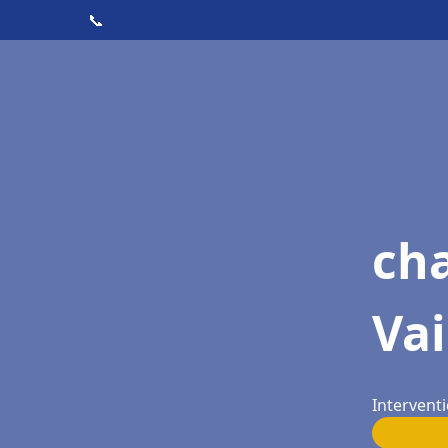
📞
cha
Va
Intervent