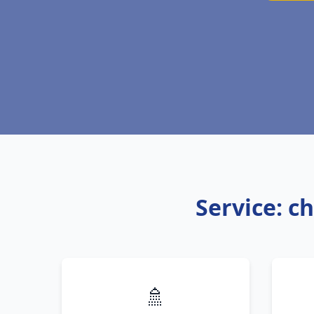
Service: c
🚿