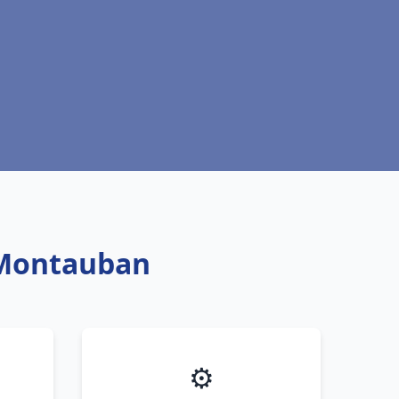
t Montauban
⚙️