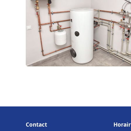
Contact
Horair