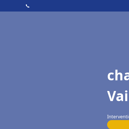
📞
cha
Va
Intervent