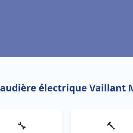
haudière électrique Vaillan
🔧
🔨