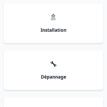
🚿
Installation
🔧
Dépannage