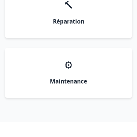
🔨
Réparation
⚙️
Maintenance