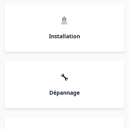
🚿
Installation
🔧
Dépannage