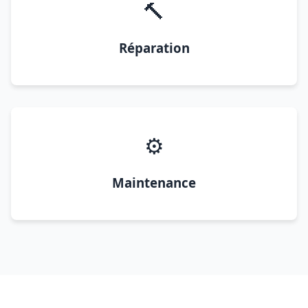
🔨
Réparation
⚙️
Maintenance