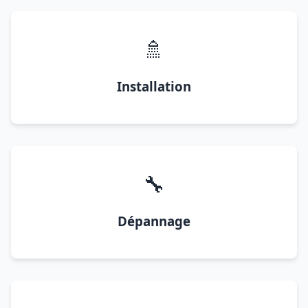
🚿
Installation
🔧
Dépannage