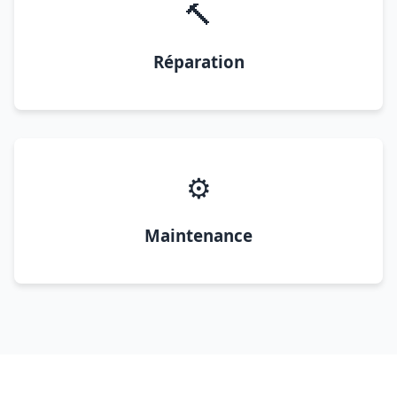
🔨
Réparation
⚙️
Maintenance