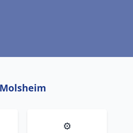
t Molsheim
⚙️