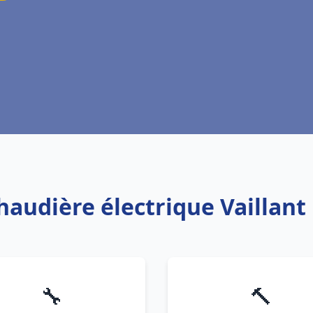
chaudière électrique Vaillan
🔧
🔨