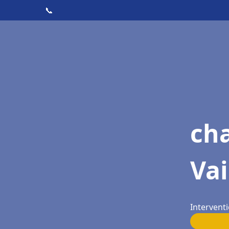
📞
cha
Va
Intervent