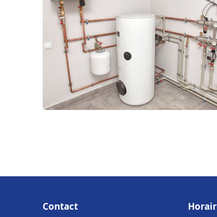
Contact
Horair