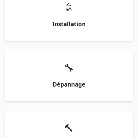
🚿
Installation
🔧
Dépannage
🔨