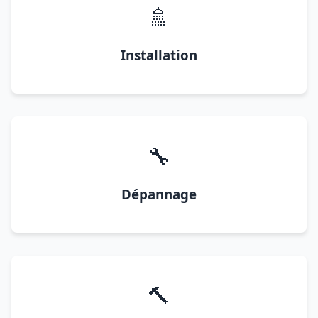
🚿
Installation
🔧
Dépannage
🔨