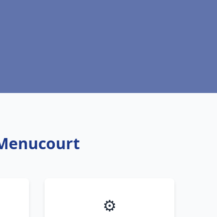
t Menucourt
⚙️