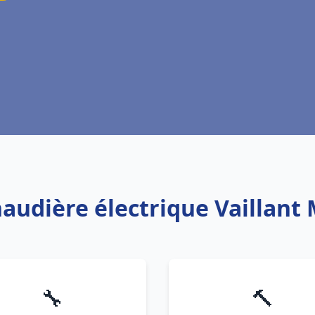
haudière électrique Vaillan
🔧
🔨