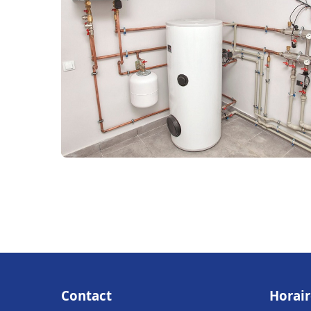
Contact
Horair