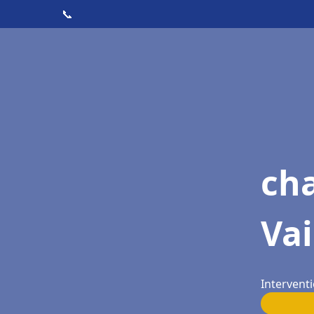
📞
cha
Va
Intervent