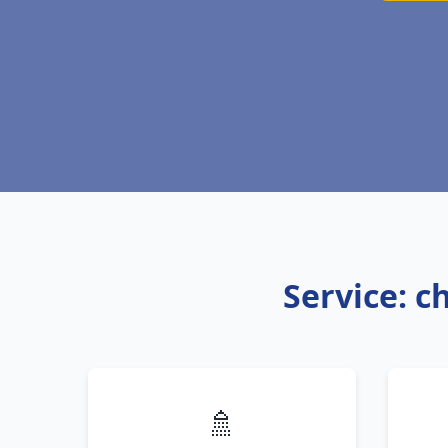
Service: c
🚿