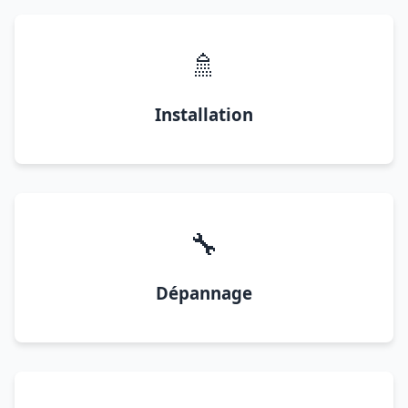
🚿
Installation
🔧
Dépannage