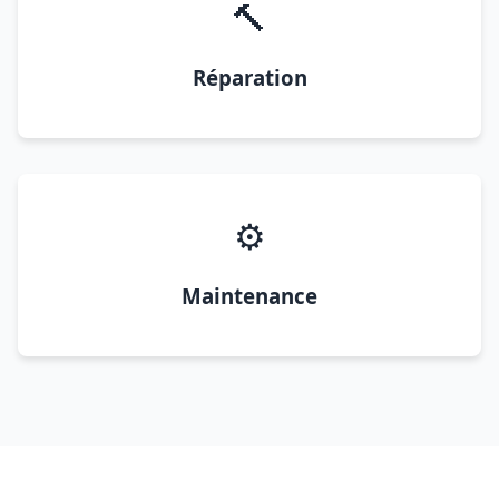
🔨
Réparation
⚙️
Maintenance