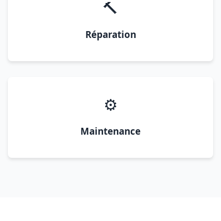
🔨
Réparation
⚙️
Maintenance