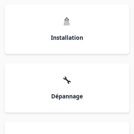
🚿
Installation
🔧
Dépannage