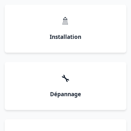
🚿
Installation
🔧
Dépannage