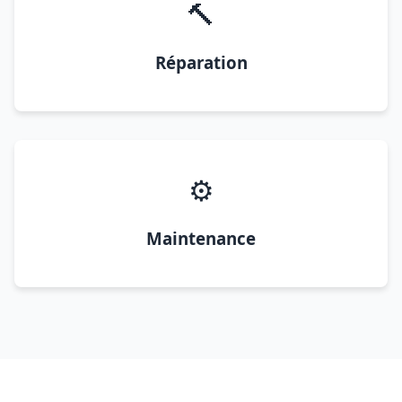
🔨
Réparation
⚙️
Maintenance