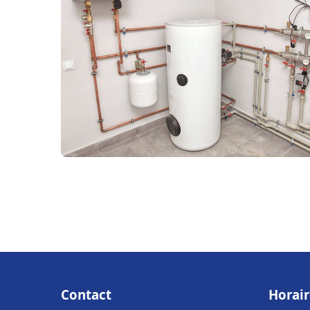
Contact
Horair