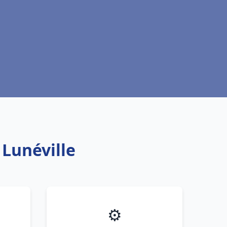
 Lunéville
⚙️