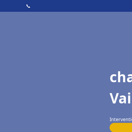
📞
cha
Vai
Interventi