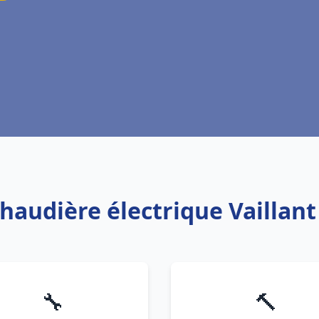
chaudière électrique Vaillant
🔧
🔨