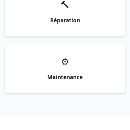
🔨
Réparation
⚙️
Maintenance