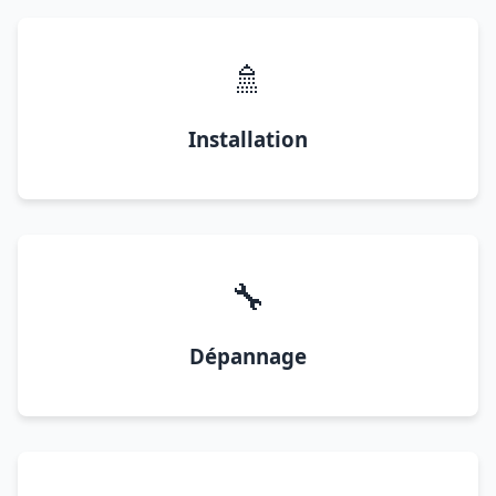
🚿
Installation
🔧
Dépannage