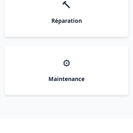
🔨
Réparation
⚙️
Maintenance