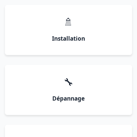
🚿
Installation
🔧
Dépannage