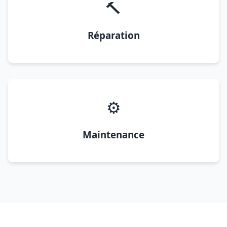
🔨
Réparation
⚙️
Maintenance