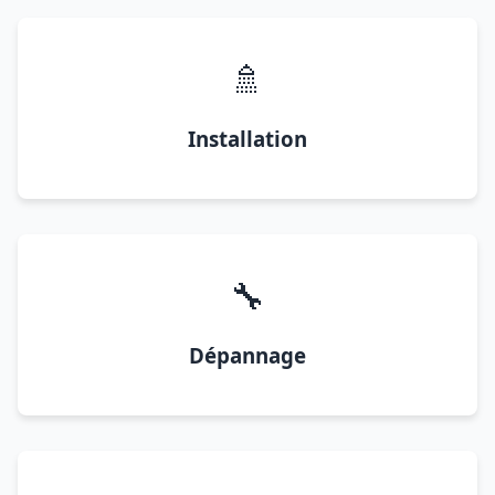
🚿
Installation
🔧
Dépannage