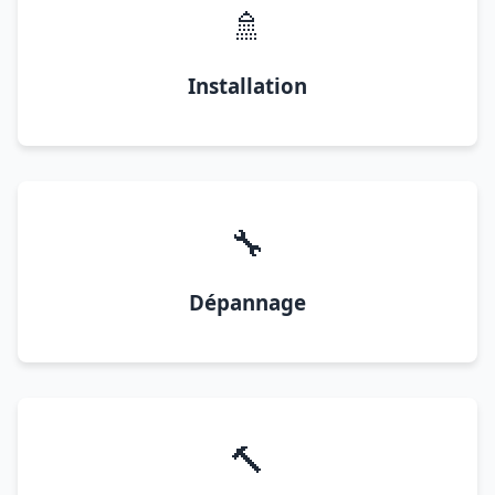
🚿
Installation
🔧
Dépannage
🔨