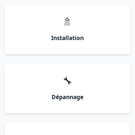
🚿
Installation
🔧
Dépannage