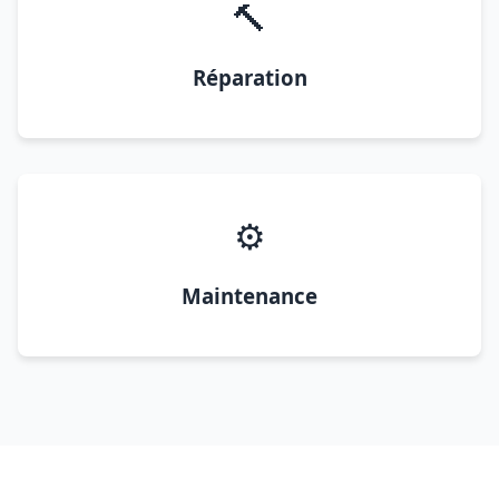
🔨
Réparation
⚙️
Maintenance