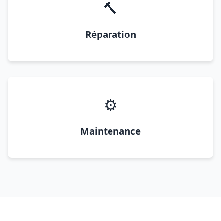
🔨
Réparation
⚙️
Maintenance