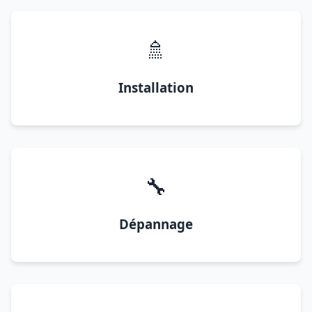
🚿
Installation
🔧
Dépannage