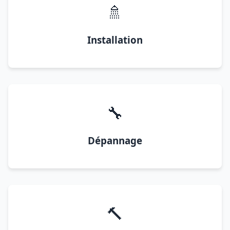
🚿
Installation
🔧
Dépannage
🔨