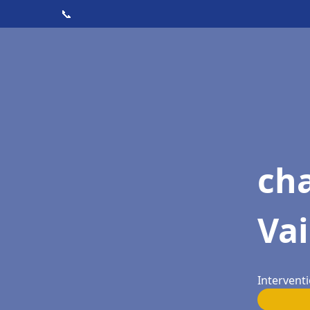
📞
cha
Vai
Interventi