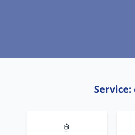
Service:
🚿