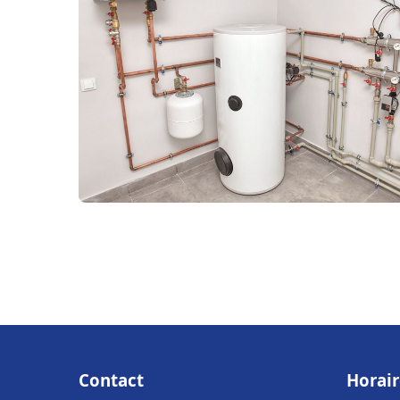
Contact
Horair