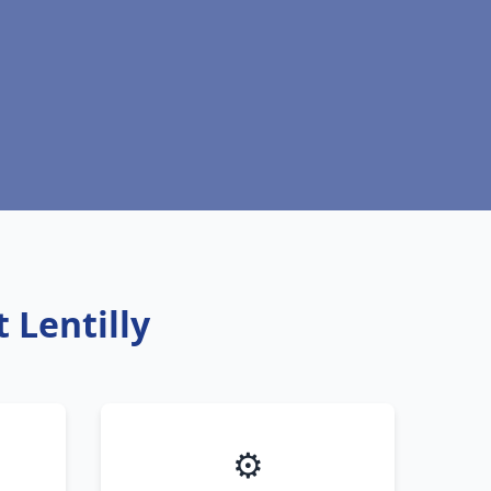
 Lentilly
⚙️