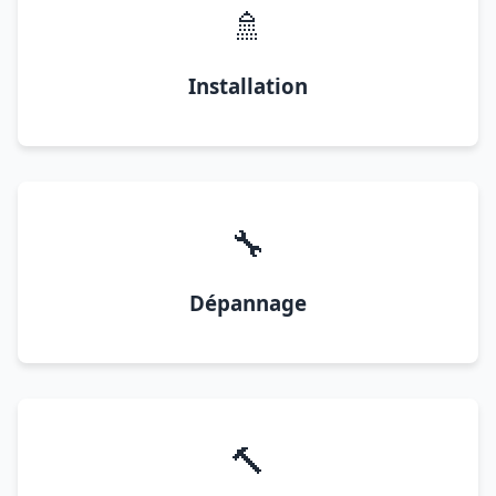
🚿
Installation
🔧
Dépannage
🔨