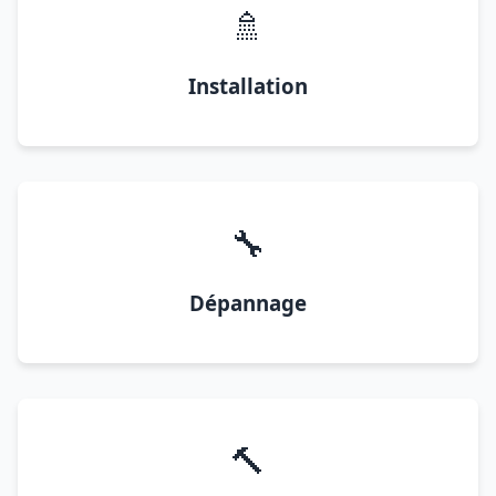
🚿
Installation
🔧
Dépannage
🔨