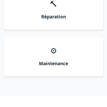
🔨
Réparation
⚙️
Maintenance