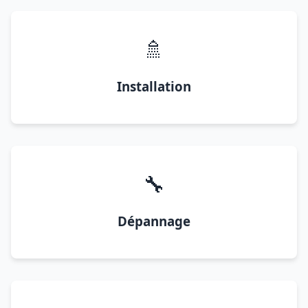
🚿
Installation
🔧
Dépannage