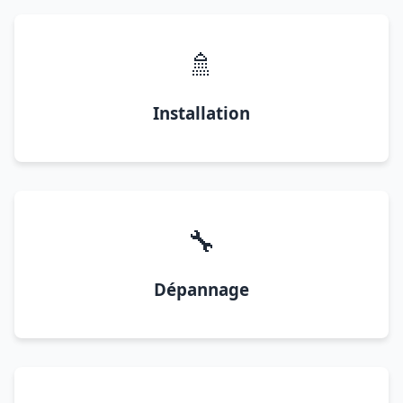
🚿
Installation
🔧
Dépannage