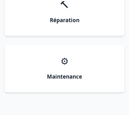
🔨
Réparation
⚙️
Maintenance