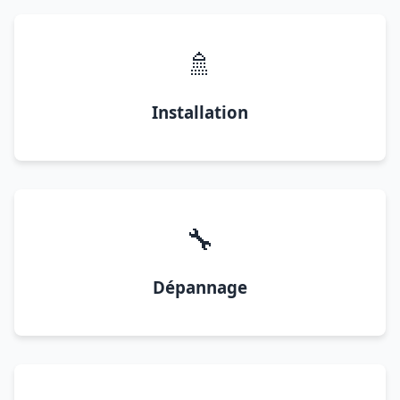
🚿
Installation
🔧
Dépannage