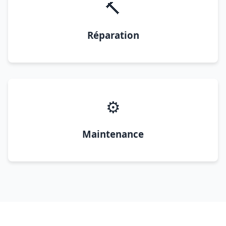
🔨
Réparation
⚙️
Maintenance