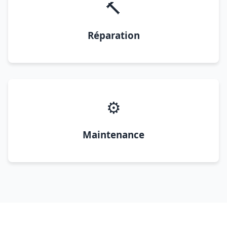
🔨
Réparation
⚙️
Maintenance