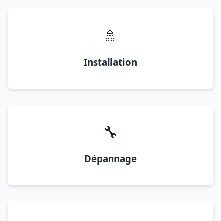
🚿
Installation
🔧
Dépannage