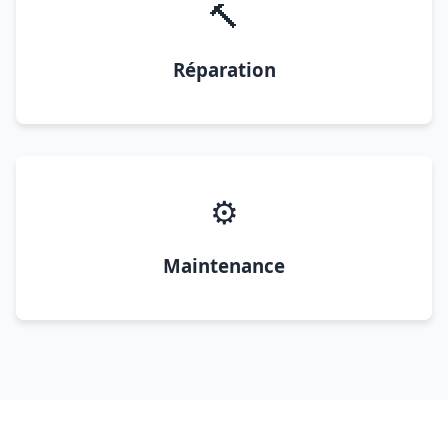
🔨
Réparation
⚙️
Maintenance