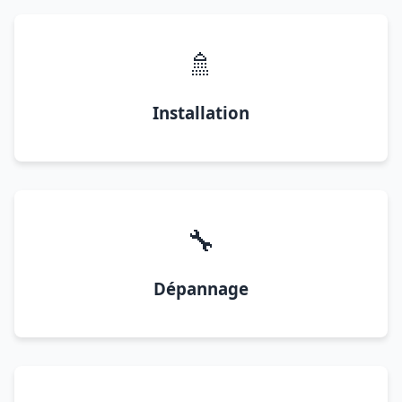
🚿
Installation
🔧
Dépannage