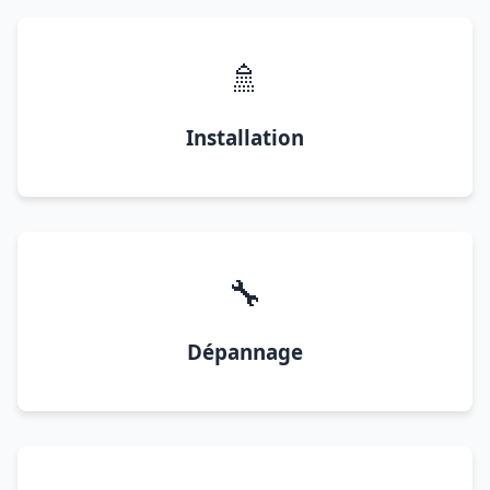
🚿
Installation
🔧
Dépannage