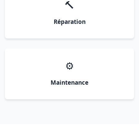
🔨
Réparation
⚙️
Maintenance