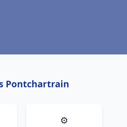
rs Pontchartrain
⚙️