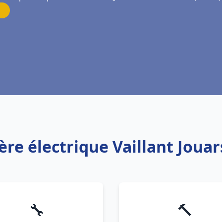
ère électrique Vaillant Joua
🔧
🔨