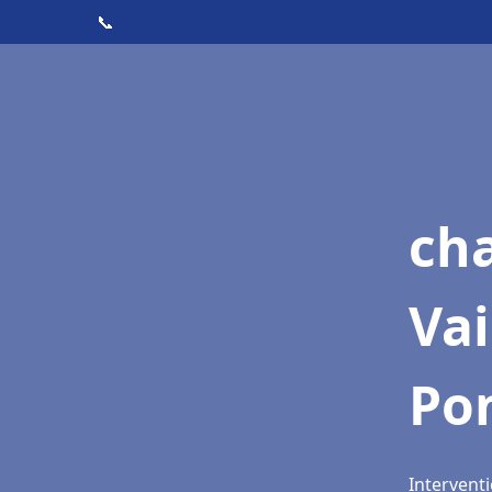
📞
cha
Vai
Po
Interventi