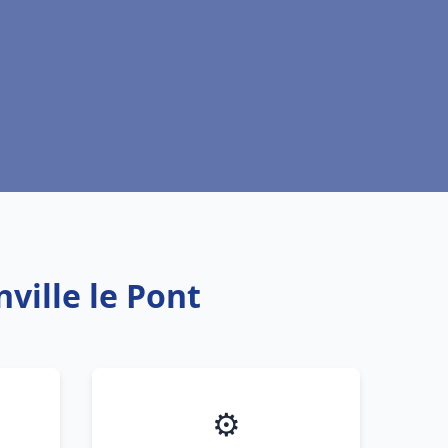
nville le Pont
⚙️