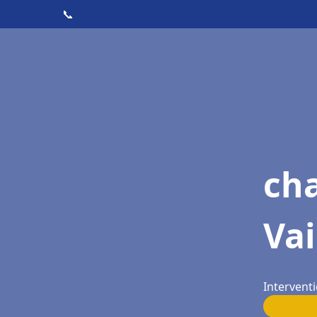
📞
cha
Vai
Interventi