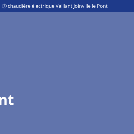
🕒 chaudière électrique Vaillant Joinville le Pont
ont