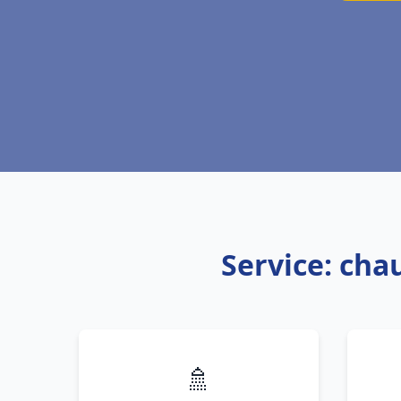
Service: chau
🚿