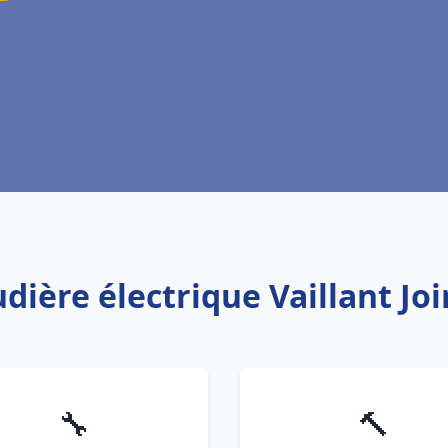
dière électrique Vaillant Joi
🔧
🔨