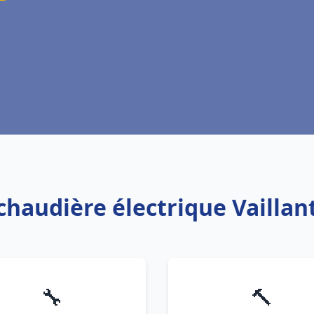
chaudière électrique Vaillant
🔧
🔨