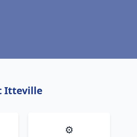
 Itteville
⚙️