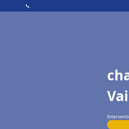
📞
cha
Vai
Interventi