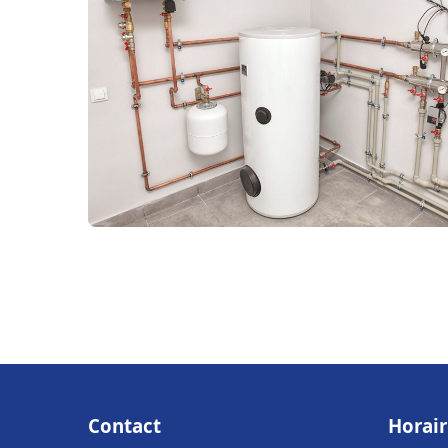
Contact
Horair