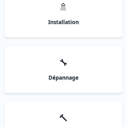
🚿
Installation
🔧
Dépannage
🔨