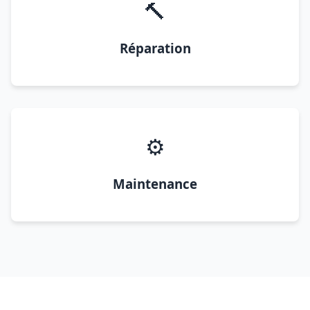
🔨
Réparation
⚙️
Maintenance