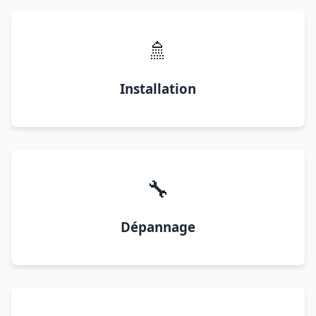
🚿
Installation
🔧
Dépannage