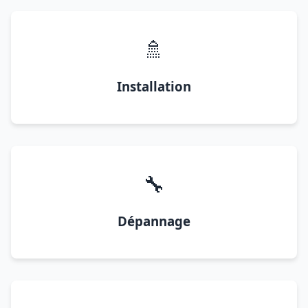
🚿
Installation
🔧
Dépannage