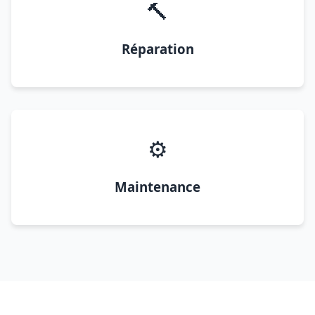
🔨
Réparation
⚙️
Maintenance