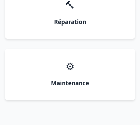
🔨
Réparation
⚙️
Maintenance