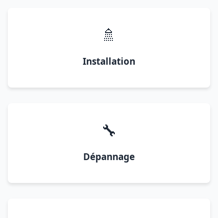
🚿
Installation
🔧
Dépannage