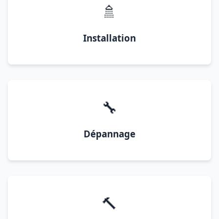
🚿
Installation
🔧
Dépannage
🔨