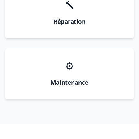
🔨
Réparation
⚙️
Maintenance