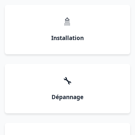
🚿
Installation
🔧
Dépannage