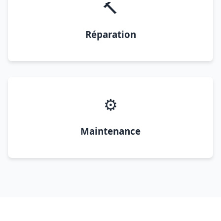
🔨
Réparation
⚙️
Maintenance