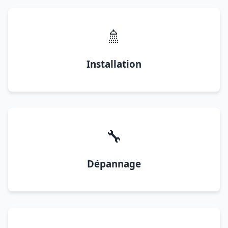
🚿
Installation
🔧
Dépannage