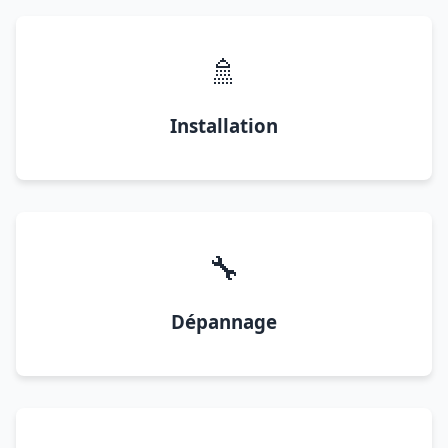
🚿
Installation
🔧
Dépannage