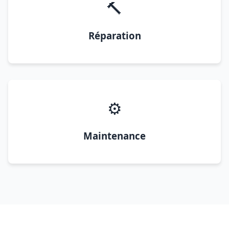
🔨
Réparation
⚙️
Maintenance