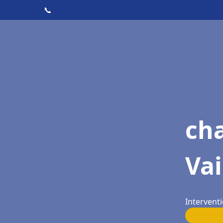
📞
cha
Va
Intervent