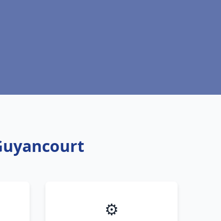
 Guyancourt
⚙️