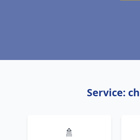
Service: c
🚿