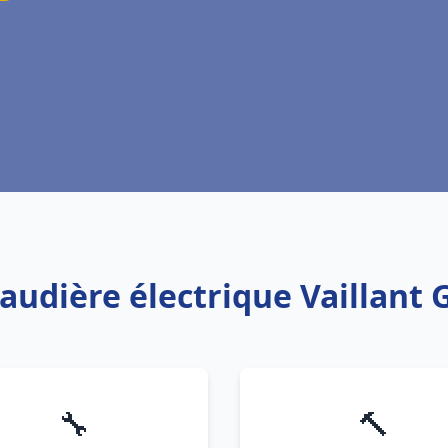
haudière électrique Vaillant
🔧
🔨