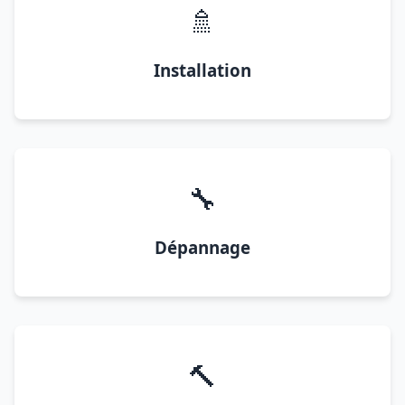
🚿
Installation
🔧
Dépannage
🔨