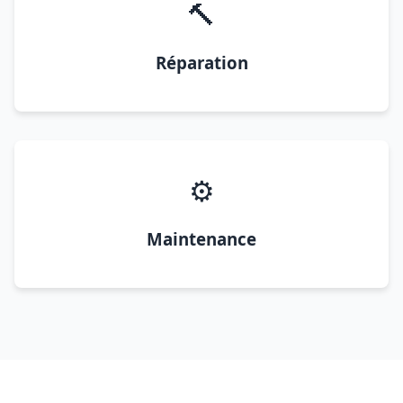
🔨
Réparation
⚙️
Maintenance