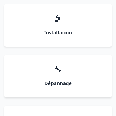
🚿
Installation
🔧
Dépannage