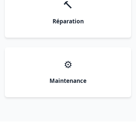
🔨
Réparation
⚙️
Maintenance