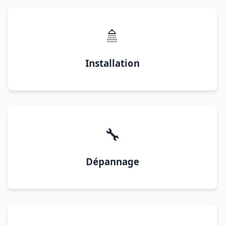
🚿
Installation
🔧
Dépannage