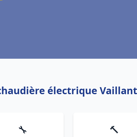
chaudière électrique Vaillan
🔧
🔨