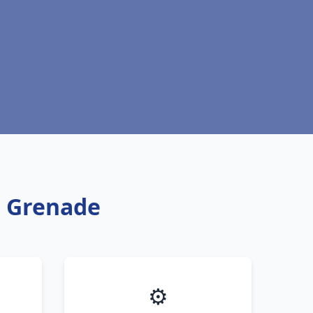
t Grenade
⚙️