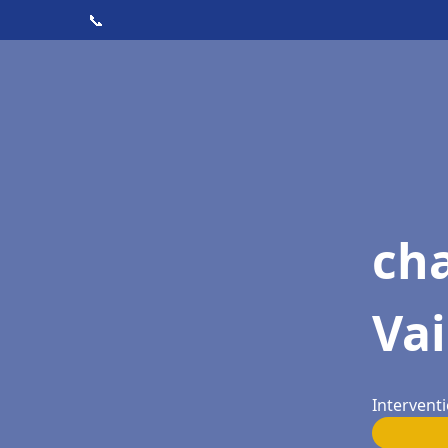
📞
cha
Vai
Intervent