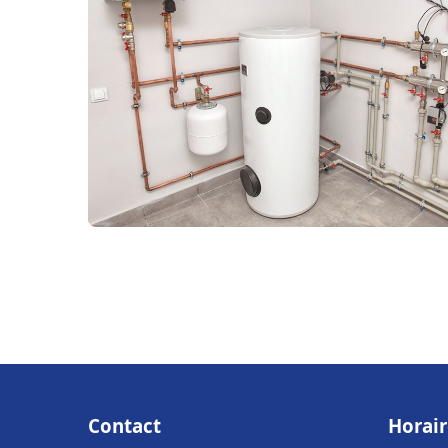
Contact
Horair