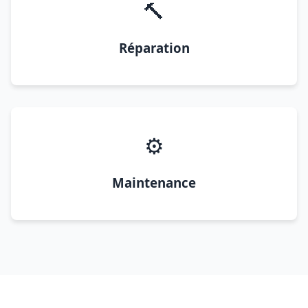
🔨
Réparation
⚙️
Maintenance