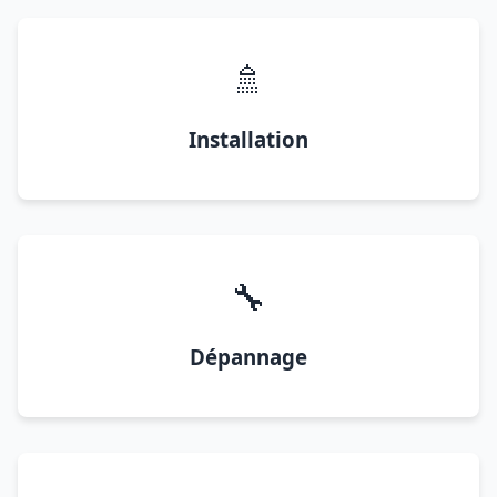
🚿
Installation
🔧
Dépannage