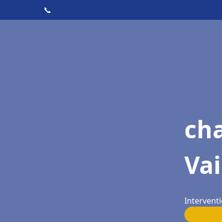
📞
cha
Vai
Intervent