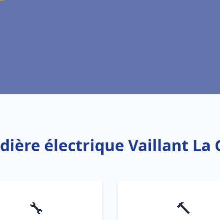
dière électrique Vaillant L
🔧
🔨