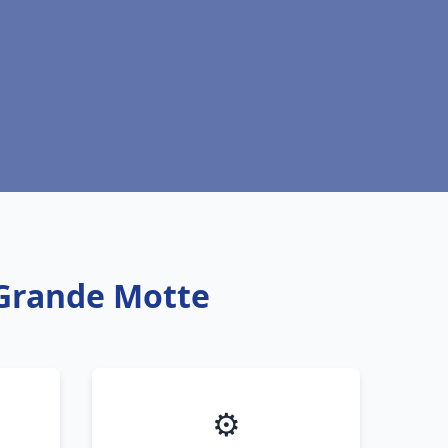
a Grande Motte
⚙️