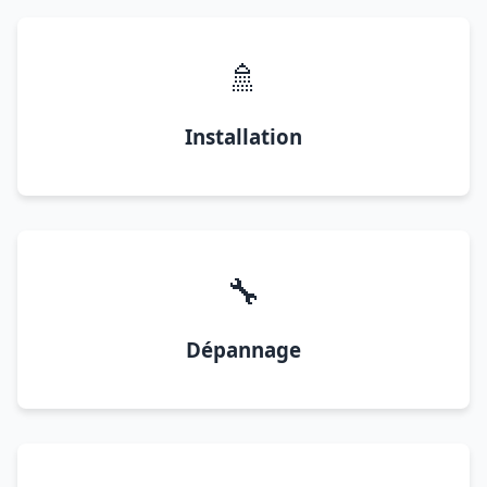
🚿
Installation
🔧
Dépannage