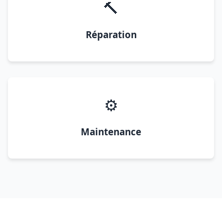
🔨
Réparation
⚙️
Maintenance